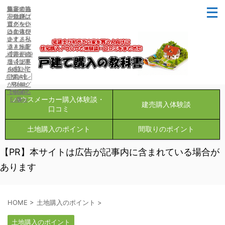
集客する
新築の協
協定道路
不動産ブ
定道路は
とは私
ログを作
買わない
道？☜い
るなら押
は勿体な
いえ違い
さえるべ
い？メリ
ます。私
ット・デ
道と協定
き4カ条
メリット9
【需要の
道路が違
ない記事
選【まと
う4つ理
を書いて
由 | 住宅
め】 |
もダメ】 |
営業マン
Make
がブログ
Make
Real
で伝える
Estate
Real
ハウスメーカー購入体験談・
Estate
事
建売購入体験談
口コミ
土地購入のポイント
間取りのポイント
【PR】本サイトは広告が記事内に含まれている場合が
あります
HOME
>
土地購入のポイント
>
土地購入のポイント