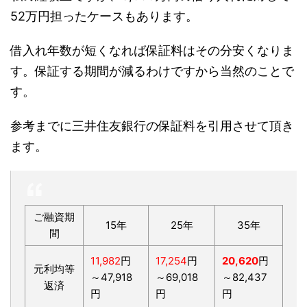
52万円担ったケースもあります。
借入れ年数が短くなれば保証料はその分安くなりま
す。保証する期間が減るわけですから当然のことで
す。
参考までに三井住友銀行の保証料を引用させて頂き
ます。
ご融資期
15年
25年
35年
間
11,982
円
17,254
円
20,620
円
元利均等
～47,918
～69,018
～82,437
返済
円
円
円