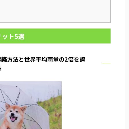
ット5選
建築方法と世界平均雨量の2倍を誇
悪