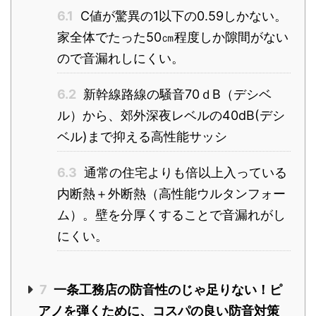
6.1
C値が驚異の1以下の0.59しかない。
家全体でたった50㎝程度しか隙間がない
ので音漏れしにくい。
6.2
新幹線路線の騒音70ｄB（デシベ
ル）から、郊外深夜レベルの40dB(デシ
ベル)まで抑える高性能サッシ
6.3
通常の住宅よりも倍以上入っている
内断熱＋外断熱（高性能ウルタンフォー
ム）。壁を分厚くすることで音漏れがし
にくい。
7
一条工務店の防音性のじゃ足りない！ピ
アノを弾くために、コスパの良い防音対策