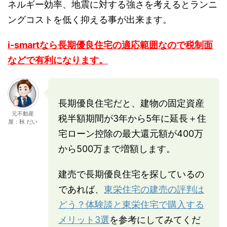
ネルギー効率、地震に対する強さを考えるとランニ
ングコストを低く抑える事が出来ます。
i-smartなら長期優良住宅の適応範囲なので税制面
などで有利になります。
長期優良住宅だと、建物の固定資産
元不動産
税半額期間が3年から5年に延長＋住
屋：秋 だい
宅ローン控除の最大還元額が400万
から500万まで増額します。
建売で長期優良住宅を探しているの
であれば、
東栄住宅の建売の評判は
どう？体験談と東栄住宅で購入する
メリット3選
を参考にしてみてくだ