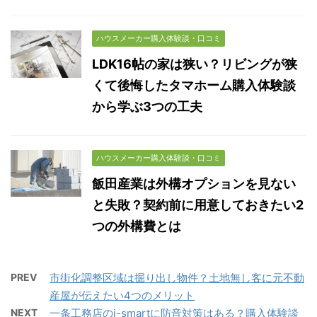
ハウスメーカー購入体験談・口コミ
LDK16帖の家は狭い？リビングが狭
くて後悔したタマホーム購入体験談
から学ぶ3つの工夫
ハウスメーカー購入体験談・口コミ
飯田産業は外構オプションを見ない
と失敗？契約前に用意しておきたい2
つの外構費とは
PREV
市街化調整区域は掘り出し物件？土地無し客に元不動
産屋が伝えたい4つのメリット
NEXT
一条工務店のi-smartに防音対策はある？購入体験談