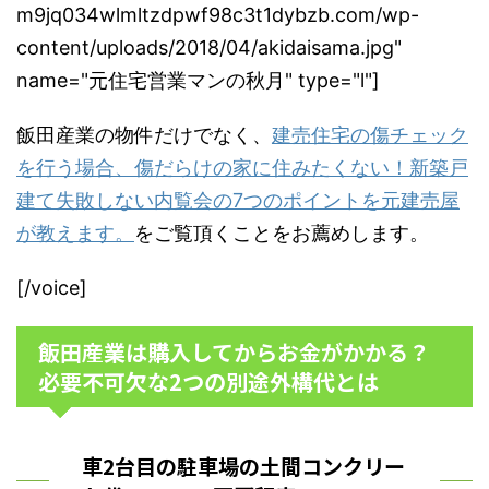
m9jq034wlmltzdpwf98c3t1dybzb.com/wp-
content/uploads/2018/04/akidaisama.jpg"
name="元住宅営業マンの秋月" type="l"]
飯田産業の物件だけでなく、
建売住宅の傷チェック
を行う場合、傷だらけの家に住みたくない！新築戸
建て失敗しない内覧会の7つのポイントを元建売屋
が教えます。
をご覧頂くことをお薦めします。
[/voice]
飯田産業は購入してからお金がかかる？
必要不可欠な2つの別途外構代とは
車2台目の駐車場の土間コンクリー