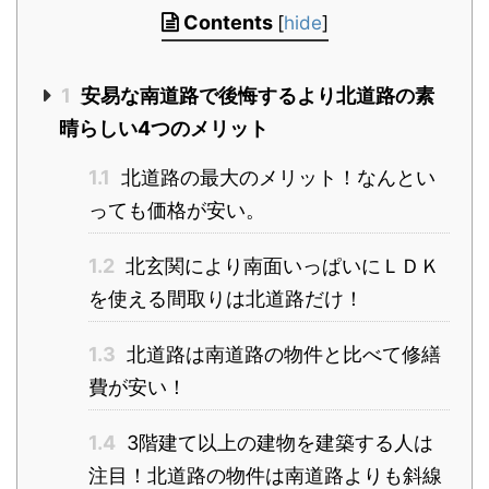
Contents
[
hide
]
1
安易な南道路で後悔するより北道路の素
晴らしい4つのメリット
1.1
北道路の最大のメリット！なんとい
っても価格が安い。
1.2
北玄関により南面いっぱいにＬＤＫ
を使える間取りは北道路だけ！
1.3
北道路は南道路の物件と比べて修繕
費が安い！
1.4
3階建て以上の建物を建築する人は
注目！北道路の物件は南道路よりも斜線