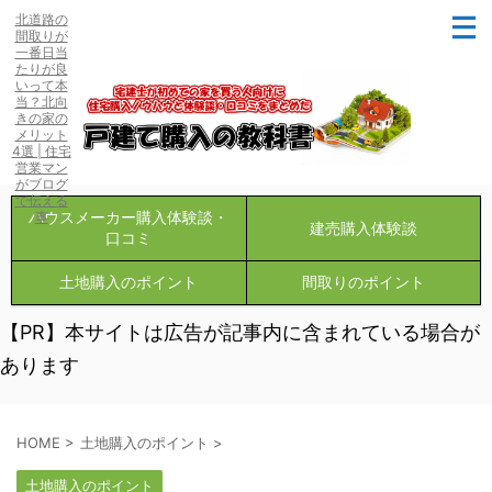
北道路の
間取りが
一番日当
たりが良
いって本
当？北向
きの家の
メリット
4選 | 住宅
営業マン
がブログ
で伝える
ハウスメーカー購入体験談・
事
建売購入体験談
口コミ
土地購入のポイント
間取りのポイント
【PR】本サイトは広告が記事内に含まれている場合が
あります
HOME
>
土地購入のポイント
>
土地購入のポイント