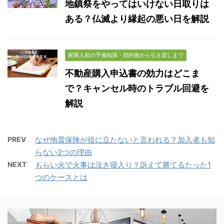
地鎮祭をやってはいけない日取りは
ある？仏滅より縁起の悪い日を解説
家購入前の予備知識・契約後から引き渡しまで
不動産購入申込書の効力はどこま
で？キャンセル時のトラブル回避を
解説
PREV
なぜ地震保険が役に立たないと言われる？加入者も知
らない2つの理由
NEXT
もらい火で火事は泣き寝入り？訴えて勝てるたった1
つのケースとは