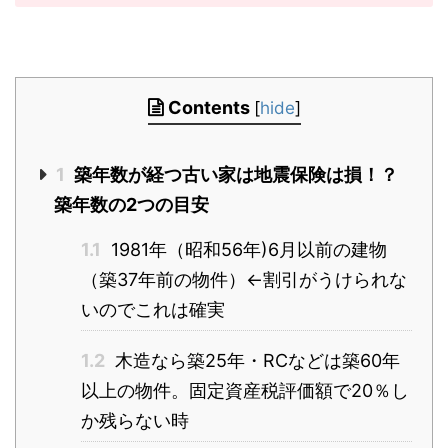
Contents
[
hide
]
1
築年数が経つ古い家は地震保険は損！？
築年数の2つの目安
1.1
1981年（昭和56年)6月以前の建物
（築37年前の物件）←割引がうけられな
いのでこれは確実
1.2
木造なら築25年・RCなどは築60年
以上の物件。固定資産税評価額で20％し
か残らない時