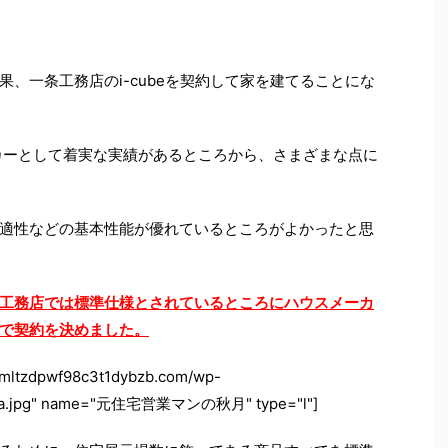
、一条工務店のi-cubeを契約して家を建てることにな
カーとして着実な実績があるところから、さまざまな点に
適性などの基本性能が優れているところがよかったと思
工務店では標準仕様とされているところにハウスメーカ
で契約を決めました。
wlmltzdpwf98c3t1dybzb.com/wp-
isama.jpg" name="元住宅営業マンの秋月" type="l"]