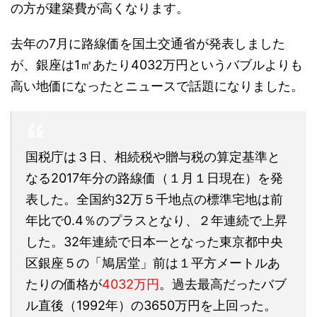
の方が建築費が高くなります。
去年の7月に路線価を国土交通省が発表しました
が、銀座は1㎡あたり4032万円というバブルよりも
高い地価になったとニュースで話題になりました。
国税庁は３日、相続税や贈与税の算定基準と
なる2017年分の路線価（１月１日現在）を発
表した。全国約32万５千地点の標準宅地は前
年比で0.4％のプラスとなり、２年連続で上昇
した。32年連続で日本一となった東京都中央
区銀座５の「鳩居堂」前は１平方メートルあ
たりの価格が
4032万円
。過去最高だったバブ
ル直後（1992年）の3650万円を上回った。