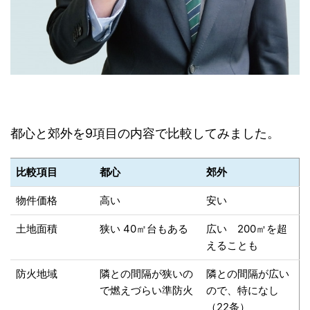
都心と郊外を9項目の内容で比較してみました。
比較項目
都心
郊外
物件価格
高い
安い
土地面積
狭い 40㎡台もある
広い 200㎡を超
えることも
防火地域
隣との間隔が狭いの
隣との間隔が広い
で燃えづらい準防火
ので、特になし
（22条）