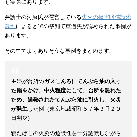
も実際にあります。
弁護士の河原氏が運営している
失火の損害賠償請求
裁判
によると16の裁判で重過失が認められた事例が
あります。
その中でよくありそうな事例をまとめます。
主婦が台所の
ガスこんろにてんぷら油の入っ
た鍋をかけ、中火程度にして、台所を離れた
ため、過熱されたてんぷら油に引火し、火災
が発生
した例（東京地裁昭和５７年３月２９
日判決）
寝たばこの火災の危険性を十分認識しながら