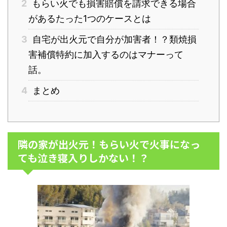
2
もらい火でも損害賠償を請求できる場合
があるたった1つのケースとは
3
自宅が出火元で自分が加害者！？類焼損
害補償特約に加入するのはマナーって
話。
4
まとめ
隣の家が出火元！もらい火で火事になっ
ても泣き寝入りしかない！？